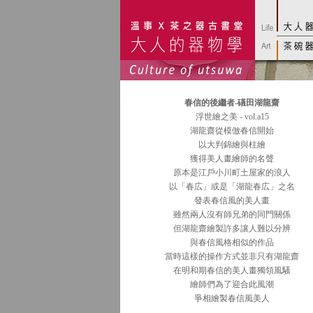
春信的後繼者-礒田湖龍齋
浮世繪之美 - vol.a15
湖龍齋從模倣春信開始
以大判錦繪與柱繪
獲得美人畫繪師的名聲
原本是江戶小川町土屋家的浪人
以「春広」或是「湖龍春広」之名
發表春信風的美人畫
雖然兩人沒有師兄弟的同門關係
但湖龍齋繪製許多讓人難以分辨
與春信風格相似的作品
當時這樣的操作方式並非只有湖龍齋
在明和期春信的美人畫獨領風騷
繪師們為了迎合此風潮
爭相繪製春信風美人