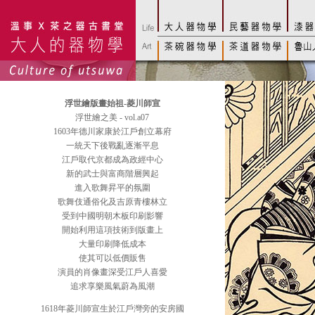
浮世繪版畫始祖-菱川師宣
浮世繪之美 - vol.a07
1603年德川家康於江戶創立幕府
一統天下後戰亂逐漸平息
江戶取代京都成為政經中心
新的武士與富商階層興起
進入歌舞昇平的氛圍
歌舞伎通俗化及吉原青樓林立
受到中國明朝木板印刷影響
開始利用這項技術到版畫上
大量印刷降低成本
使其可以低價販售
演員的肖像畫深受江戶人喜愛
追求享樂風氣蔚為風潮
1618年菱川師宣生於江戶灣旁的安房國