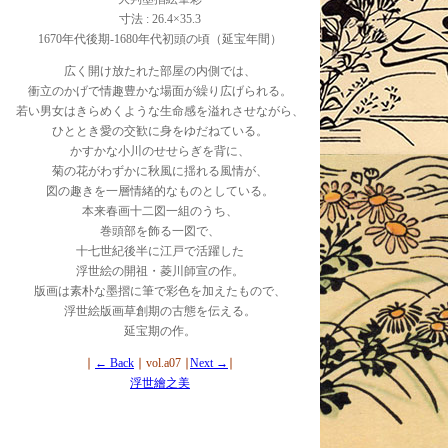
寸法 : 26.4×35.3
1670年代後期-1680年代初頭の頃（延宝年間）
広く開け放たれた部屋の内側では、
衝立のかげで情趣豊かな場面が繰り広げられる。
若い男女はきらめくような生命感を溢れさせながら、
ひととき愛の交歓に身をゆだねている。
かすかな小川のせせらぎを背に、
菊の花がわずかに秋風に揺れる風情が、
図の趣きを一層情緒的なものとしている。
本来春画十二図一組のうち、
巻頭部を飾る一図で、
十七世紀後半に江戸で活躍した
浮世絵の開祖・菱川師宣の作。
版画は素朴な墨摺に筆で彩色を加えたもので、
浮世絵版画草創期の古態を伝える。
延宝期の作。
∣
← Back
∣ vol.a07 ∣
Next →
∣
浮世繪之美