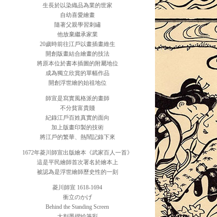
生長於以染織品為業的世家
自幼喜愛繪畫
隨著父親學習刺繡
他放棄繼承家業
20歲時前往江戶以畫插畫維生
開創版畫結合繪畫的技法
將原本位於書本插圖的附屬地位
成為獨立欣賞的單幅作品
開創浮世繪的始祖地位
師宣是寫實風格派的畫師
不分貧富貴賤
紀錄江戶百姓真實的面向
加上版畫印製的技術
將江戶的繁華、熱鬧記錄下來
1672年菱川師宣出版繪本《武家百人一首》
這是平民繪師首次署名於繪本上
被認為是浮世繪師歷史性的一刻
菱川師宣 1618-1694
衝立のかげ
Behind the Standing Screen
大判墨摺絵筆彩