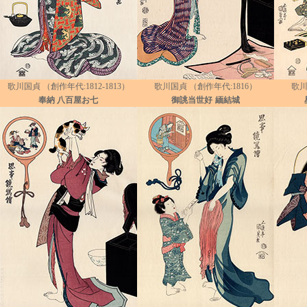
歌川国貞 （創作年代:1812-1813）
歌川国貞 （創作年代:1816）
歌川
奉納 八百屋お七
御誂当世好
緬結城