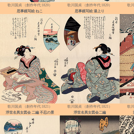
歌川国貞 （創作年代:1820）
歌川国貞 （創作年代:1820）
歌川
思事鏡写絵 ねこ
思事鏡写絵 湯上り
歌川国貞 （創作年代:1821）
歌川国貞 （創作年代:1821）
歌川
浮世名異女図会 二編 不忍の景
浮世名異女図会二編