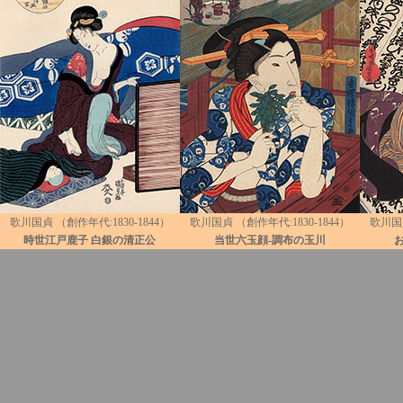
歌川国貞 （創作年代:1830-1844）
歌川国貞 （創作年代:1830-1844）
歌川国貞
時世江戸鹿子 白銀の清正公
当世六玉顔-調布の玉川