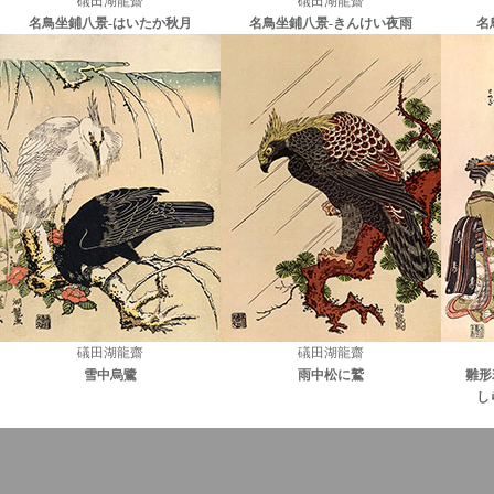
礒田湖龍齋
礒田湖龍齋
名鳥坐鋪八景-はいたか秋月
名鳥坐鋪八景-きんけい夜雨
名
礒田湖龍齋
礒田湖龍齋
雪中烏鷺
雨中松に鷲
雛形
し