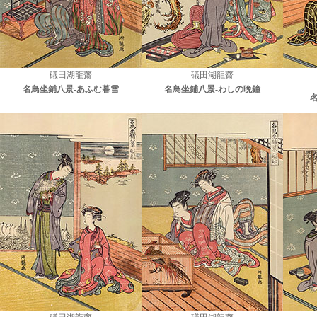
礒田湖龍齋
礒田湖龍齋
名鳥坐鋪八景-あふむ暮雪
名鳥坐鋪八景-わしの晩鐘