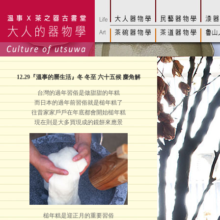
12.29
『溫事的曆生活』冬 冬至 六十五候 麋角解
台灣的過年習俗是做甜甜的年糕
而日本的過年前習俗就是槌年糕了
往昔家家戶戶在年底都會開始槌年糕
現在則是大多買現成的鏡餅來應景
槌年糕是迎正月的重要習俗