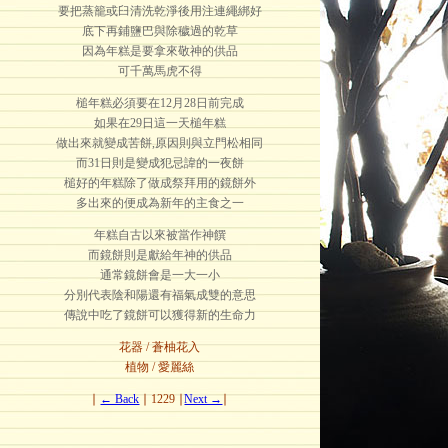
要把蒸籠或臼清洗乾淨後用注連繩綁好
底下再鋪鹽巴與除穢過的乾草
因為年糕是要拿來敬神的供品
可千萬馬虎不得
槌年糕必須要在12月28日前完成
如果在29日這一天槌年糕
做出來就變成苦餅,原因則與立門松相同
而31日則是變成犯忌諱的一夜餅
槌好的年糕除了做成祭拜用的鏡餅外
多出來的便成為新年的主食之一
年糕自古以來被當作神饌
而鏡餅則是獻給年神的供品
通常鏡餅會是一大一小
分別代表陰和陽還有福氣成雙的意思
傳說中吃了鏡餅可以獲得新的生命力
花器 / 蒼柚花入
植物 / 愛麗絲
∣
← Back
∣ 1229 ∣
Next →
∣