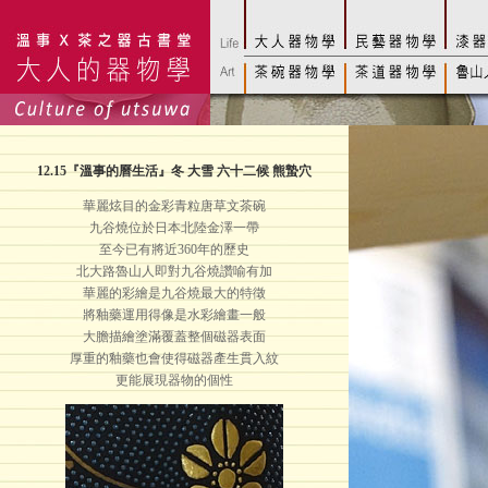
12.15
『溫事的曆生活』冬 大雪 六十二候 熊蟄穴
華麗炫目的金彩青粒唐草文茶碗
九谷燒位於日本北陸金澤一帶
至今已有將近360年的歷史
北大路魯山人即對九谷燒讚喻有加
華麗的彩繪是九谷燒最大的特徵
將釉藥運用得像是水彩繪畫一般
大膽描繪塗滿覆蓋整個磁器表面
厚重的釉藥也會使得磁器產生貫入紋
更能展現器物的個性