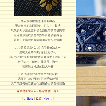
九谷燒以釉藥塗滿整個磁器
覆蓋粗糙的表面而產生的古九谷技法
現代的九谷燒主原料是含鐵量高的花板陶石
經過還原燒成後會帶點冷青色調的白色
因此加上彩繪更能夠增加深度也更清晰
九谷青粒是近代九谷燒代表技法之一
是從大正時代開始的上彩技術
細小排列對稱的青粒密密麻麻以手工繪製上去
粒的大小、顏色、間隔尺寸均一
需要無比細緻的匠人手藝
在這個講求快速大量生產的時代
需要更加珍視願意付出千倍時間
為了守護傳統工藝文化所製作出的美術器物
青粒唐草文茶碗 / 九谷燒 仲田錦玉
∣
← Back
∣ 1215 ∣
Next →
∣