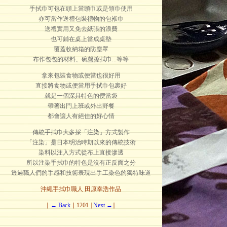
手拭巾可包在頭上當頭巾或是領巾使用
亦可當作送禮包裝禮物的包袱巾
送禮實用又免去紙張的浪費
也可鋪在桌上當成桌墊
覆蓋收納箱的防塵罩
布作包包的材料、碗盤擦拭巾...等等
拿來包裝食物或便當也很好用
直接將食物或便當用手拭巾包裹好
就是一個深具特色的便當袋
帶著出門上班或外出野餐
都會讓人有絕佳的好心情
傳統手拭巾大多採「注染」方式製作
「注染」是日本明治時期以來的傳統技術
染料以注入方式從布上直接滲透
所以注染手拭巾的特色是沒有正反面之分
透過職人們的手感和技術表現出手工染色的獨特味道
沖繩手拭巾職人 田原幸浩作品
∣
← Back
∣ 1201 ∣
Next →
∣