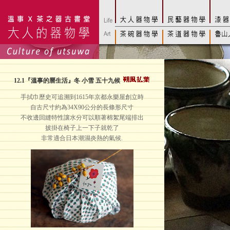
12.1
『溫事的曆生活』冬 小雪 五十九候
手拭巾歷史可追溯到1615年京都永樂屋創立時
自古尺寸約為34X90公分的長條形尺寸
不收邊回縫特性讓水分可以順著棉絮尾端排出
披掛在椅子上一下子就乾了
非常適合日本潮濕炎熱的氣候.