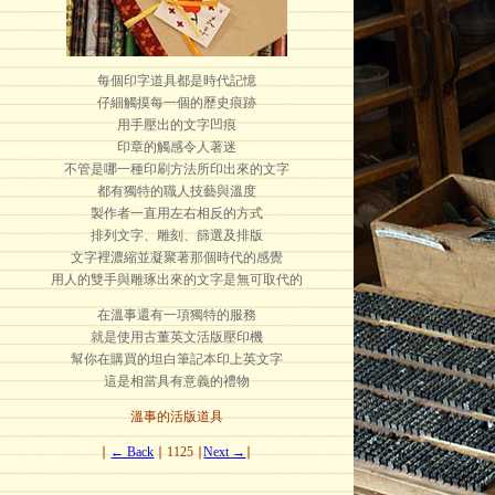
每個印字道具都是時代記憶
仔細觸摸每一個的歷史痕跡
用手壓出的文字凹痕
印章的觸感令人著迷
不管是哪一種印刷方法所印出來的文字
都有獨特的職人技藝與溫度
製作者一直用左右相反的方式
排列文字、雕刻、篩選及排版
文字裡濃縮並凝聚著那個時代的感覺
用人的雙手與雕琢出來的文字是無可取代的
在溫事還有一項獨特的服務
就是使用古董英文活版壓印機
幫你在購買的坦白筆記本印上英文字
這是相當具有意義的禮物
溫事的活版道具
∣
← Back
∣ 1125 ∣
Next →
∣