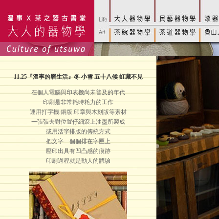
11.25
『溫事的曆生活』冬 小雪 五十八候 虹藏不見
在個人電腦與印表機尚未普及的年代
印刷是非常耗時耗力的工作
運用打字機.銅版.印章與木刻版等素材
一張張去對位置仔細滾上油墨所製成
或用活字排版的傳統方式
把文字一個個排在字匣上
壓印出具有凹凸感的痕跡
印刷過程就是動人的體驗