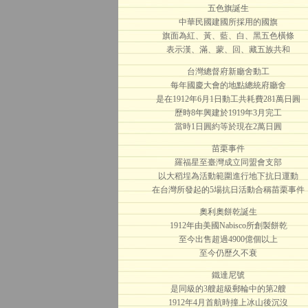
五色旗誕生
中華民國建國所採用的國旗
旗面為紅、黃、藍、白、黑五色橫條
表示漢、滿、蒙、回、藏五族共和
台灣總督府新廳舍動工
每年國慶大會的地點總統府廳舍
是在1912年6月1日動工共耗費281萬日圓
歷時8年興建於1919年3月完工
當時1日圓約等於現在2萬日圓
苗栗事件
羅福星至臺灣成立同盟會支部
以大稻埕為活動範圍進行地下抗日運動
在台灣所發起的5場抗日活動合稱苗栗事件
奧利奧餅乾誕生
1912年由美國Nabisco所創製餅乾
至今出售超過4900億個以上
至今仍歷久不衰
鐵達尼號
是同級的3艘超級郵輪中的第2艘
1912年4月首航時撞上冰山後沉沒