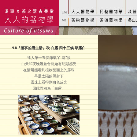
9.8
『溫事的曆生活』秋 白露 四十三候 草露白
進入第十五個節氣"白露"後
白天和夜晚溫差會開始有明顯感受
在清晨能看到植物葉面上的露珠
早晨太陽的照射下
露珠上看得到白色反光
因此而稱為「白露」