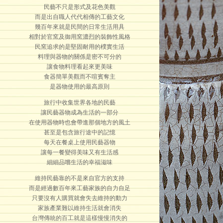
民藝不只是形式及花色美觀
而是出自職人代代相傳的工藝文化
幾百年來就是民間的日常生活用具
相對於官窯及御用窯濃烈的裝飾性風格
民窯追求的是堅固耐用的樸實生活
料理與器物的關係是密不可分的
讓食物料理看起來更美味
食器簡單美觀而不喧賓奪主
是器物使用的最高原則
旅行中收集世界各地的民藝
讓民藝器物成為生活的一部分
在使用器物時也會帶進那個地方的風土
甚至是包含旅行途中的記憶
每天在餐桌上使用民藝器物
讓每一餐變得美味又有生活感
細細品嚐生活的幸福滋味
維持民藝靠的不是來自官方的支持
而是經過數百年來工藝家族的自力自足
只要沒有人購買就會失去維持的動力
家族產業難以維持生活就會消失
台灣傳統的百工就是這樣慢慢消失的