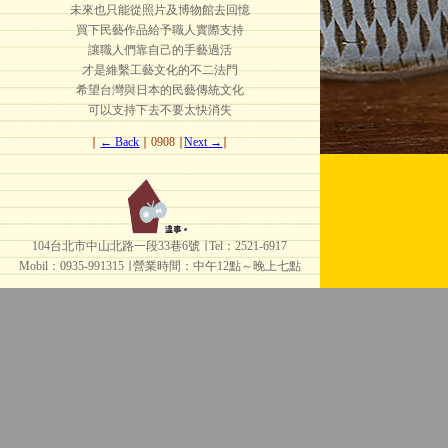
未來也只能從照片及博物館去回憶
買下民藝作品給予職人實際支持
讓職人們靠自己的手藝過活
才是維繫工藝文化的不二法門
希望台灣與日本的民藝傳統文化
可以支持下去不要太快消失
∣
← Back
∣ 0908 ∣
Next →
∣
104台北市中山北路一段33巷6號 ∣ Tel：2521-6917
Mobil：0935-991315 ∣
營業時間：中午12點～晚上七點