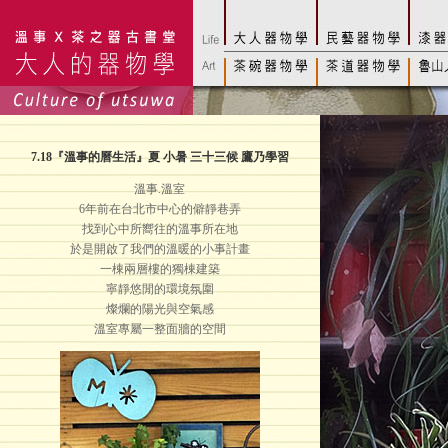
7.18
『溫事的曆生活』夏 小暑 三十三候 鷹乃學習
溫事.溫室
6年前在台北市中心的僻靜巷弄
找到心中所嚮往的溫事所在地
於是開啟了我們的溫暖的小事計畫
一棟兩層樓的獨棟建築
寧靜悠閒的環境氛圍
燦爛的陽光與空氣感
溫室專屬一整面牆的空間