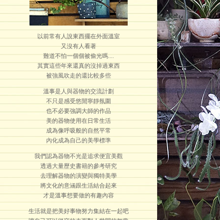
以前常有人說東西擺在外面溫室
又沒有人看著
難道不怕一個個被偷光嗎....
其實這些年來還真的沒掉過東西
被強風吹走的還比較多些
溫事是人與器物的交流計劃
不只是感受悠閒寧靜氛圍
也不必要強調大師的作品
美的器物使用在日常生活
成為像呼吸般的自然平常
內化成為自己的美學標準
我們認為器物不光是追求便宜美觀
透過大量歷史書籍的參考研究
去理解器物的演變與獨特美學
將文化的意涵跟生活結合起來
才是溫事想要做的有趣內容
生活就是把美好事物努力集結在一起吧