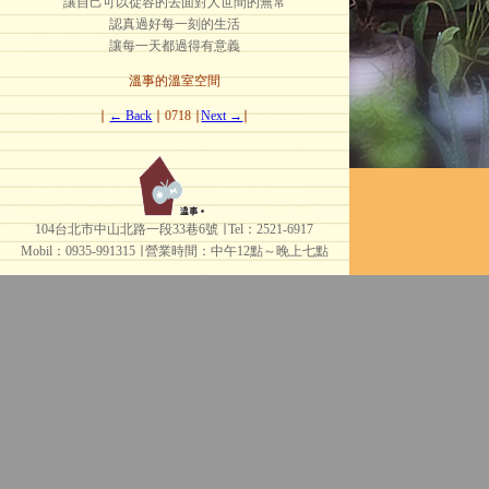
讓自己可以從容的去面對人世間的無常
認真過好每一刻的生活
讓每一天都過得有意義
溫事的溫室空間
∣
← Back
∣ 0718 ∣
Next →
∣
104台北市中山北路一段33巷6號 ∣ Tel：2521-6917
Mobil：0935-991315 ∣
營業時間：中午12點～晚上七點