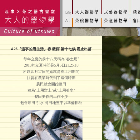
4.26
『溫事的曆生活』春 穀雨 第十七候 霜止出苗
每年立夏的前十八天稱為"春土用"
2018的立夏時間是5月5日21:25:18
所以四月17日開始就是春土用期間
往昔在農業時代到了這個時期
農民就會開始整田
稱為"土用鬆土"或"土用引水"
整田要作的工作不少
包含犁田.引水.將田地整平以準備插秧