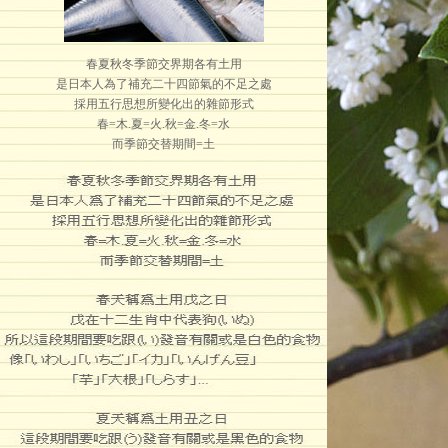
春夏秋冬季節交界期各有土用
是日本人為了補充二十四節氣的不足之處
採用五行思想所變化出的雜節形式
春=木.夏=火.秋=金.冬=水
而季節交替期間=土