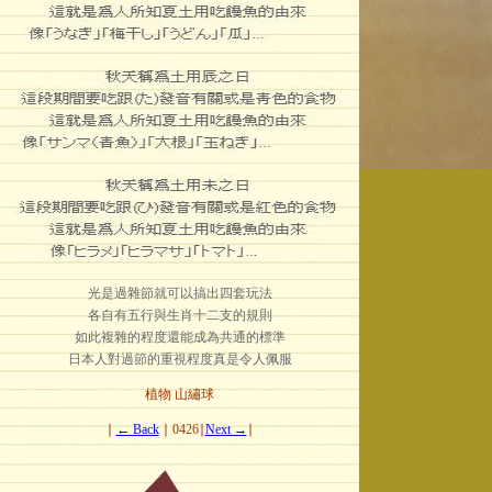
光是過雜節就可以搞出四套玩法
各自有五行與生肖十二支的規則
如此複雜的程度還能成為共通的標準
日本人對過節的重視程度真是令人佩服
植物 山繡球
∣
← Back
∣ 0426∣
Next →
∣