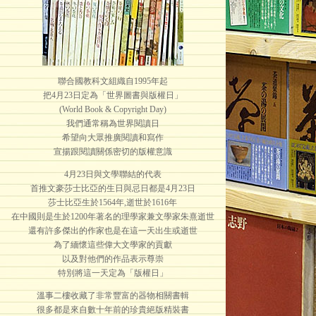
聯合國教科文組織自1995年起
把4月23日定為「世界圖書與版權日」
(World Book & Copyright Day)
我們通常稱為世界閱讀日
希望向大眾推廣閱讀和寫作
宣揚跟閱讀關係密切的版權意識
4月23日與文學聯結的代表
首推文豪莎士比亞的生日與忌日都是4月23日
莎士比亞生於1564年,逝世於1616年
在中國則是生於1200年著名的理學家兼文學家朱熹逝世
還有許多傑出的作家也是在這一天出生或逝世
為了緬懷這些偉大文學家的貢獻
以及對他們的作品表示尊崇
特別將這一天定為「版權日」
溫事二樓收藏了非常豐富的器物相關書輯
很多都是來自數十年前的珍貴絕版精裝書