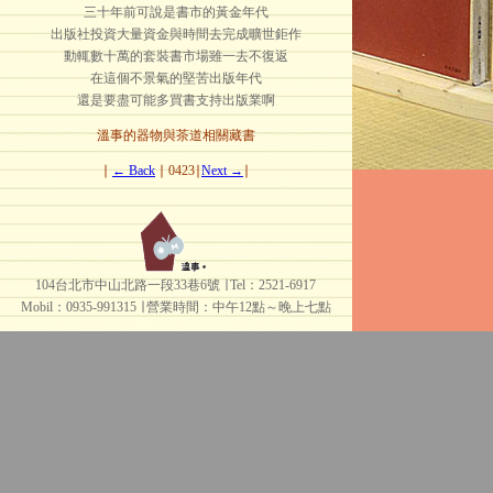
三十年前可說是書市的黃金年代
出版社投資大量資金與時間去完成曠世鉅作
動輒數十萬的套裝書市場雖一去不復返
在這個不景氣的堅苦出版年代
還是要盡可能多買書支持出版業啊
溫事的器物與茶道相關藏書
∣
← Back
∣ 0423∣
Next →
∣
104台北市中山北路一段33巷6號 ∣ Tel：2521-6917
Mobil：0935-991315 ∣
營業時間：中午12點～晚上七點