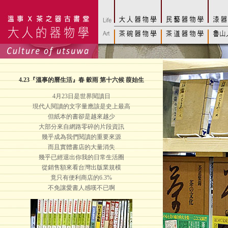
4.23
『溫事的曆生活』春 穀雨 第十六候 葭始生
4月23日是世界閱讀日
現代人閱讀的文字量應該是史上最高
但紙本的書卻是越來越少
大部分來自網路零碎的片段資訊
幾乎成為我們閱讀的重要來源
而且實體書店的大量消失
幾乎已經退出你我的日常生活圈
從銷售額來看台灣出版業規模
竟只有便利商店的6.3%
不免讓愛書人感嘆不已啊