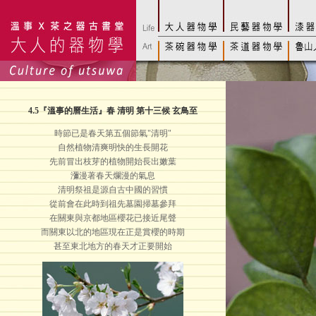
4.5
『溫事的曆生活』春 清明 第十三候 玄鳥至
時節已是春天第五個節氣"清明"
自然植物清爽明快的生長開花
先前冒出枝芽的植物開始長出嫩葉
瀰漫著春天爛漫的氣息
清明祭祖是源自古中國的習慣
從前會在此時到祖先墓園掃墓參拜
在關東與京都地區櫻花已接近尾聲
而關東以北的地區現在正是賞櫻的時期
甚至東北地方的春天才正要開始