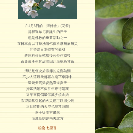
在4月8日的「灌佛會」(花祭)
是釋迦牟尼佛誕生的日子
也是佛教的重要活動之一
在日本會以甘茶洗浴佛像祈求無病無災
甘茶是日本特有的藥材
將原料茶葉乾燥後煎炒作成後
茶葉會產生甘甜味因此而稱為甘茶
清明是僅次於春節的返鄉熱潮
不少人這幾天都塞在南下車陣中
這幾天高溫炎熱直逼夏天
掃墓活動不似往年來得清爽
近年來提倡環保減少燒金紙
希望掃墓引起的火災也可以減少啊
這個時期的天空也非常熱鬧
燕子從南方飛來
而雁鳥則是飛去北方
植物 七里香