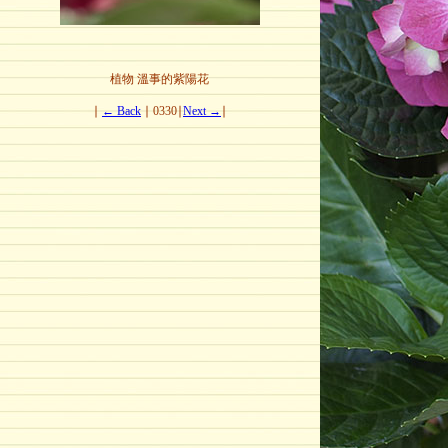
植物 溫事的紫陽花
∣
← Back
∣ 0330∣
Next →
∣