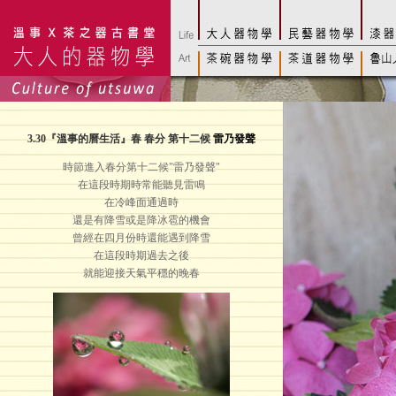
3.30
『溫事的曆生活』春 春分 第十二候
雷乃發聲
時節進入春分第十二候"雷乃發聲"
在這段時期時常能聽見雷鳴
在冷峰面通過時
還是有降雪或是降冰雹的機會
曾經在四月份時還能遇到降雪
在這段時期過去之後
就能迎接天氣平穩的晚春