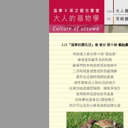
3.21
『溫事的曆生活』春 春分 第十候
雀始
時節進入春分第十候"雀始巢"
麻雀是四處常見的鳥類
麻雀們秋冬時節群居於樹林中
二月時就會成雙成對四處飛舞
通常在這個時期開始築巢
經常聚集在人類生活的地方
在屋頂或是牆壁隔間、牆角等地方
使用稻草或是枯枝等築巢
幼鳥孵化後會在2週後獨立
四月可以見到小麻雀成群結隊出遊