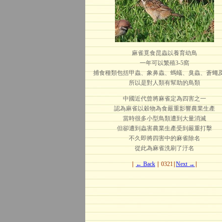
麻雀覓食昆蟲以養育幼鳥
一年可以繁殖3-5窩
捕食種類包括甲蟲、象鼻蟲、螞蟻、臭蟲、蒼蠅
所以是對人類有幫助的鳥類
中國近代曾將麻雀定為四害之一
認為麻雀以穀物為食嚴重影響農業生產
當時很多小型鳥類遭到大量消滅
但卻遭到蟲害農業生產受到嚴重打擊
不久即將四害中的麻雀除名
從此為麻雀洗刷了汙名
∣
← Back
∣ 0321∣
Next →
∣