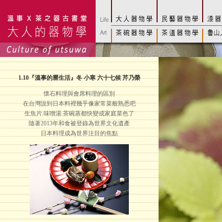
1.
10
『溫事的曆生活』冬 小寒 六十七候 芹乃榮
懷石料理與會席料理的區別
在台灣說到日本料裡幾乎像家常菜般熟悉吧
生魚片.味噌湯.茶碗蒸都快變成家庭菜色了
隨著2013年和食被登錄為世界文化遺產
日本料理成為世界注目的焦點