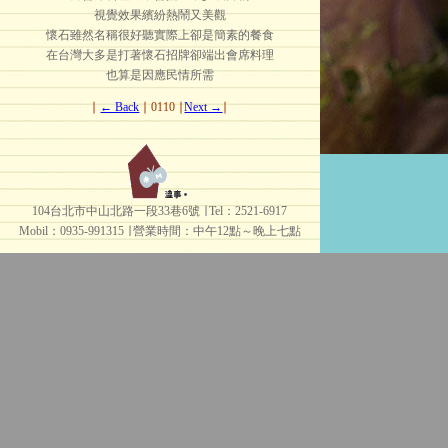
視覺效果繽紛熱鬧又美觀
懷石雖然名稱很好聽實際上卻是簡素的餐食
在台灣大多是打著懷石招牌卻端出會席料理
也算是因應民情所需
∣
← Back
∣ 0110 ∣
Next →
∣
104台北市中山北路一段33巷6號 ∣ Tel：2521-6917
Mobil：0935-991315 ∣
營業時間：中午12點～晚上七點