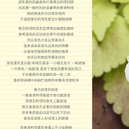
經常看到四處都有打著懷石料理招牌
但其實一般吃到的是豪華的會席料理
雖然兩者的日語發音相同
不過跟懷石料理其實沒什麼關係啊
懷石料理的意思是禪僧在極度飢餓時
會將溫熱的石頭抱在懷中舒緩飢餓感
所以菜色大多以簡素為主
後來成為茶道在品茗前的簡餐
以避免空腹喝茶對身體的傷害
並非以吃飽或享樂為目的
菜色通常是白飯.味噌豆腐湯.一小碟生魚片.一碗煮物
一片烤魚.一點配菜.還有下酒菜與醬菜僅此而已
不但要將所有菜餚吃得一乾二淨
還得用湯桶中的鍋巴湯將所有餐具清潔乾淨
最大的差別就是
一般會席料理最後才會出飯跟湯
而懷石料理則會先上飯跟湯
懷石會避免不必要的裝飾與殘餚
所有東西都必須是可以吃下肚的
避免造成客人在清潔上的困擾
而會席料理通常會擺上不少裝飾物