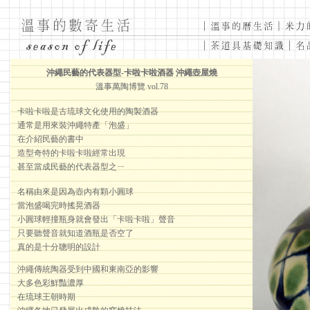
沖繩民藝的代表器型-卡啦卡啦酒器 沖繩壺屋燒
溫事萬陶博覽 vol.78
卡啦卡啦是古琉球文化使用的陶製酒器
通常是用來裝沖繩特產「泡盛」
在介紹民藝的書中
造型奇特的卡啦卡啦經常出現
甚至當成民藝的代表器型之ㄧ
名稱由來是因為壺內有顆小圓球
當泡盛喝完時搖晃酒器
小圓球輕撞瓶身就會發出「卡啦卡啦」聲音
只要聽聲音就知道酒瓶是否空了
真的是十分聰明的設計
沖繩傳統陶器受到中國和東南亞的影響
大多色彩鮮豔濃厚
在琉球王朝時期