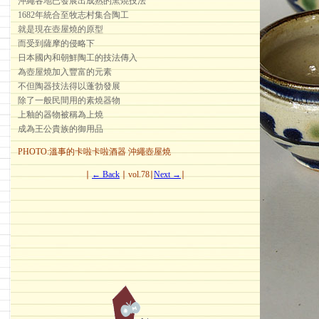
沖繩各地已發展出成熟的窯燒技法
1682年統合至牧志村集合陶工
就是現在壺屋燒的原型
而受到薩摩的侵略下
日本國內和朝鮮陶工的技法傳入
為壺屋燒加入豐富的元素
不但陶器技法得以蓬勃發展
除了一般民間用的素燒器物
上釉的器物被稱為上燒
成為王公貴族的御用品
PHOTO:溫事的卡啦卡啦酒器 沖繩壺屋燒
∣
← Back
∣ vol.78∣
Next →
∣