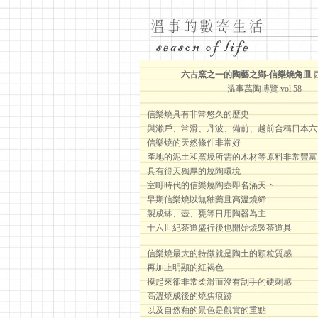
六古窯之一的陶藝之鄉-信樂燒角皿
溫事萬陶博覽 vol.58
信樂燒具有非常悠久的歷史
與瀨戶、常滑、丹波、備前、越前合稱日本六
信樂燒的天然條件非常好
產地的泥土和窯燒所需的木材等原料非常豐富
具有得天獨厚的燒陶環境
室町時代的信樂燒陶壺即名滿天下
早期信樂燒以無釉藥且高溫燒締
製成缽、壺、甕等日用陶器為主
十六世紀茶道盛行後也開始燒製茶道具
信樂燒最大的特徵就是陶土的顆粒質感
再加上明顯的紅褐色
摸起來卻非常柔滑而沒有刮手的硬刺感
高溫燒成後的燒焦痕跡
以及自然釉的景色是觀賞的重點