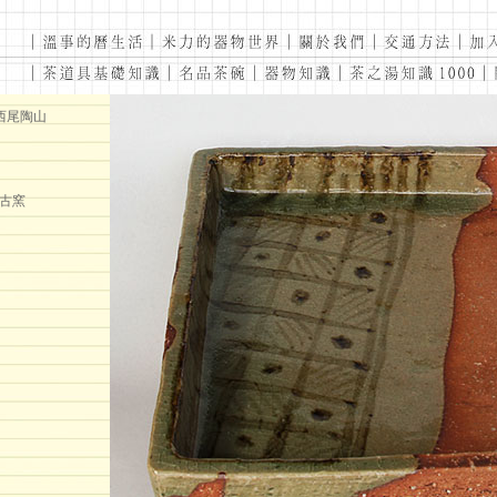
西尾陶山
古窯