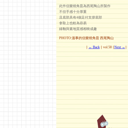
此件信樂燒角皿為西尾陶山所製作
不但手感十分厚重
且底部具有4個足付支撐底部
拿取上也較為容易
綠釉與素地質感相映成趣
PHOTO:溫事的信樂燒角皿 西尾陶山
∣
← Back
∣ vol.58 ∣
Next →
∣