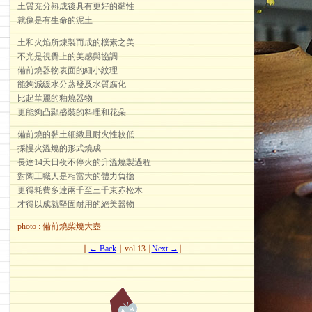
土質充分熟成後具有更好的黏性
就像是有生命的泥土
土和火焰所煉製而成的樸素之美
不光是視覺上的美感與協調
備前燒器物表面的細小紋理
能夠減緩水分蒸發及水質腐化
比起華麗的釉燒器物
更能夠凸顯盛裝的料理和花朵
備前燒的黏土細緻且耐火性較低
採慢火溫燒的形式燒成
長達14天日夜不停火的升溫燒製過程
對陶工職人是相當大的體力負擔
更得耗費多達兩千至三千束赤松木
才得以成就堅固耐用的絕美器物
photo : 備前燒柴燒大壺
∣
← Back
∣ vol.13 ∣
Next →
∣