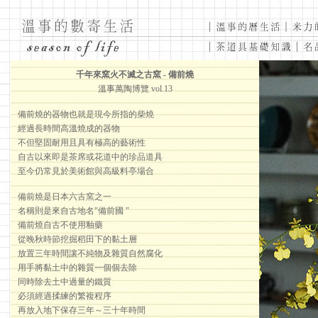
千年來窯火不滅之古窯 - 備前燒
溫事萬陶博覽 vol.13
備前燒的器物也就是現今所指的柴燒
經過長時間高溫燒成的器物
不但堅固耐用且具有極高的藝術性
自古以來即是茶席或花道中的珍品道具
至今仍常見於美術館與高級料亭場合
備前燒是日本六古窯之一
名稱則是來自古地名"備前國 "
備前燒自古不使用釉藥
從晚秋時節挖掘稻田下的黏土層
放置三年時間讓不純物及雜質自然腐化
用手將黏土中的雜質一個個去除
同時除去土中過量的鐵質
必須經過揉練的繁複程序
再放入地下保存三年～三十年時間