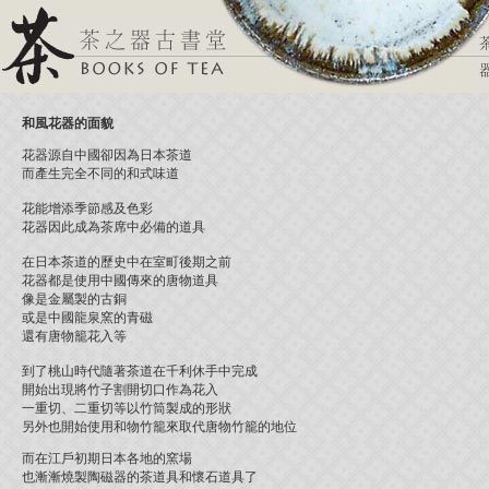
和風花器的面貌
花器源自中國卻因為日本茶道
而產生完全不同的和式味道
花能增添季節感及色彩
花器因此成為茶席中必備的道具
在日本茶道的歷史中在室町後期之前
花器都是使用中國傳來的唐物道具
像是金屬製的古銅
或是中國龍泉窯的青磁
還有唐物籠花入等
到了桃山時代隨著茶道在千利休手中完成
開始出現將竹子割開切口作為花入
一重切、二重切等以竹筒製成的形狀
另外也開始使用和物竹籠來取代唐物竹籠的地位
而在江戶初期日本各地的窯場
也漸漸燒製陶磁器的茶道具和懷石道具了