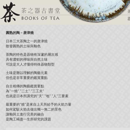
圓熟的陶－唐津燒
日本三大茶陶之一的唐津燒
散發圓熟的土味與釉色
茶陶的特色是器物有深邃的層次感
具有濃郁的禪味與自然土味
可說是大人才懂得特殊器物類型
土味是難以理解的陶藝元素
但也是非常重要的鑑賞重點
自古相傳的陶藝鑑賞要點
為"一燒"."二土"."三工夫"
也就是日本所講究的"天"."地"."人"三要素
最重要的"燒"是來自上天所給予的火焰力量
如何駕馭火焰去做出獨一無二的景色
讓釉與土進行完美的融合
是陶工竭盡一生所研究的課題