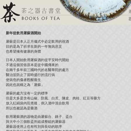
新年從飲用屠蘇酒開始
屠蘇是日本人正月儀式中必定飲用的祝酒
目的是為了祈求在新的一年無病息災
也希望擁有健康的身體
日本人開始飲用屠蘇酒約從平安時代開始
不過這個習俗原本是從中國傳來的
在兩千多年前三國時代的名醫華陀的處方
醫治並防止了當時盛行的流行病
使病危的傷者甦醒復生
因此也就稱之為「屠蘇」
屠蘇的處方沒有一定的標準
但是大多是含有山椒、防風、白朮、陳皮、肉桂、紅豆等藥方
放入紅絹袋內煎煮後，倒入酒中混合飲用
所以也被認為是藥酒
飲用屠蘇酒的器物是由屠蘇台、銚子、盃台
與大中小三個飲盃所組成整組的屠蘇器
屠蘇器使用上也有性別與長幼的順序