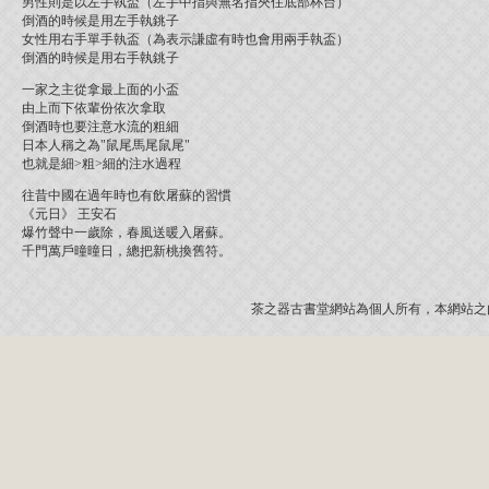
男性則是以左手執盃（左手中指與無名指夾住底部杯台）
倒酒的時候是用左手執銚子
女性用右手單手執盃（為表示謙虛有時也會用兩手執盃）
倒酒的時候是用右手執銚子
一家之主從拿最上面的小盃
由上而下依輩份依次拿取
倒酒時也要注意水流的粗細
日本人稱之為"鼠尾馬尾鼠尾"
也就是細>粗>細的注水過程
往昔中國在過年時也有飲屠蘇的習慣
《元日》 王安石
爆竹聲中一歲除，春風送暖入屠蘇。
千門萬戶曈曈日，總把新桃換舊符。
茶之器古書堂網站為個人所有，本網站之