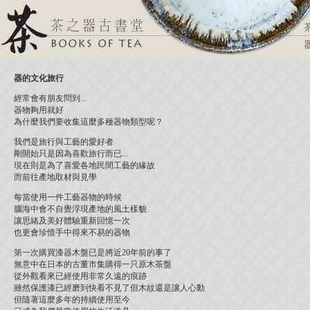
器的文化旅行
經常會有朋友問到...
器物夠用就好
為什麼我們要收集這麼多種器物類型呢？
我們是旅行與工藝的愛好者
剛開始只是因為喜歡旅行而已...
現在則是為了喜愛各地民間工藝的緣故
而前往產地取材與見學
每當使用一件工藝器物的時候
腦海中會不自覺浮現產地的風土樣貌
讓思緒及美好體驗重新回憶一次
也更會珍惜手中得來不易的器物
第一次購買漆器木盤已是將近20年前的事了
無意中在日本的古董市集購得一只原木茶盤
從外觀看來已經使用非常久遠的痕跡
雖然保護漆已經磨到快看不見了但木紋還是讓人心動
但隨著這麼多年的持續使用至今