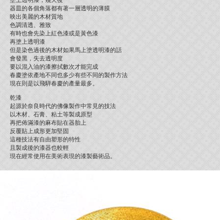
塗上透明漆，幾天後
器皿的各個角落都有著一層透明的薄膜
映出美麗的木材質地
色調清透、雅致
有時也會先染上紅色漆或是黃色漆
再塗上透明漆
但是染色過後的木材如果馬上塗透明漆的話
會發黑，失去透明度
要以混入油的漆擦拭數次才能完成
春慶塗依產地不同也多少有些不同的製作方法
現在則是以飛騨春慶的產量最多。
乾漆
起源於奈良時代的佛像製作中常見的技法
以木材、石膏、粘土等製成原型
再把佈滿漆的麻布貼在器胎上
反覆貼上成形更加堅固
這種技法有自由塑形的特性
且製成後的漆器也較輕
現在經常使用在美術表現的漆製藝術品。