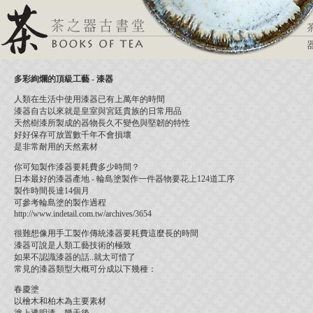
多彩絢爛的頂級工藝 - 漆器
人類在生活中使用漆器已有上萬年的時間
漆器自古以來就是皇室與宮廷貴族的日常用品
天然樹漆所製成的器物長久不變色與堅韌的特性
好好保存可放置數千年不會損壞
是非常耐用的天然素材
你可知製作漆器要耗費多少時間？
日本最好的漆器產地 - 輪島塗製作一件器物要花上124道工序
製作時間長達14個月
可參考輪島塗的製作過程
http://www.indetail.com.tw/archives/3654
很難想像用手工製作傳統漆器要耗費這麼長的時間
漆器可說是人類工藝技術的極致
如果不認識漆器的話..就太可惜了
常見的漆器類型大概可分成以下幾種：
春慶塗
以檜木和柏木為主要素材