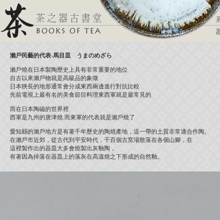
瀨戶民藝的代表-馬目皿 うまのめざら
瀨戶燒在日本製陶歷史上具有非常重要的地位
自古以來瀨戶物就是高級品的象徵
日本狹長的地形通常會分成東西兩邊進行對抗比較
先前電視上最有名的美食節目料理東西軍就是最常見的
而在日本陶磁的世界裡
西軍是九州的唐津燒.而東軍的代表就是瀨戶燒了
愛知縣的瀨戶地方是有著千年歷史的陶燒產地，這一帶的土質非常適合作陶。
在瀨戶市近郊，從古代到平安時代，千百個古窯場散落在各個山腳，在
這裡製作出的器皿大多會燒製出灰釉陶，
有著因為掉落在器皿上的落灰在高溫燒之下形成的自然釉。