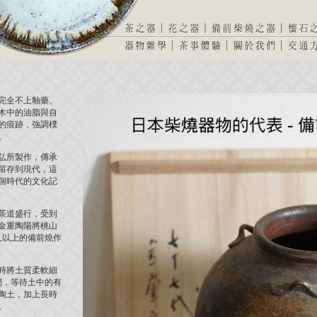
完全不上釉藥、
木中的油脂與自
的痕跡，強調樸
。
弘所製作，傳承
留存到現代，這
個時代的文化記
茶道盛行，受到
金重陶陽將桃山
人以上的備前燒作
時將土質柔軟細
間，等待土中的有
陶土，加上長時
。