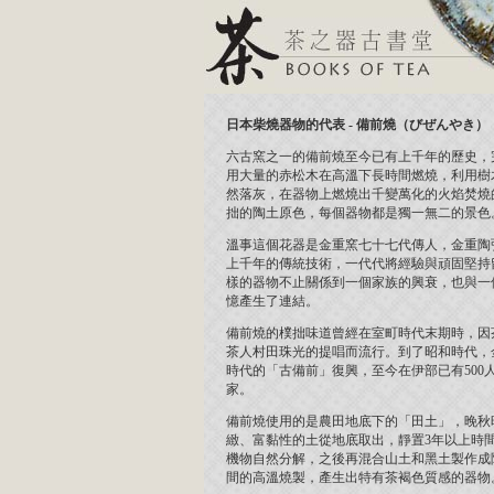
日本柴燒器物的代表 - 備前燒（びぜんやき）
六古窯之一的備前燒至今已有上千年的歷史，
用大量的赤松木在高溫下長時間燃燒，利用樹
然落灰，在器物上燃燒出千變萬化的火焰焚燒
拙的陶土原色，每個器物都是獨一無二的景色
溫事這個花器是金重窯七十七代傳人，金重陶
上千年的傳統技術，一代代將經驗與頑固堅持
樣的器物不止關係到一個家族的興衰，也與一
憶產生了連結。
備前燒的樸拙味道曾經在室町時代末期時，因
茶人村田珠光的提唱而流行。到了昭和時代，
時代的「古備前」復興，至今在伊部已有500
家。
備前燒使用的是農田地底下的「田土」，晚秋
緻、富黏性的土從地底取出，靜置3年以上時
機物自然分解，之後再混合山土和黑土製作成
間的高溫燒製，產生出特有茶褐色質感的器物