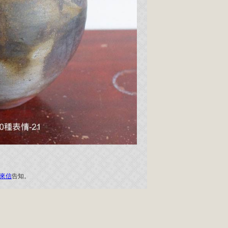
來信
告知。