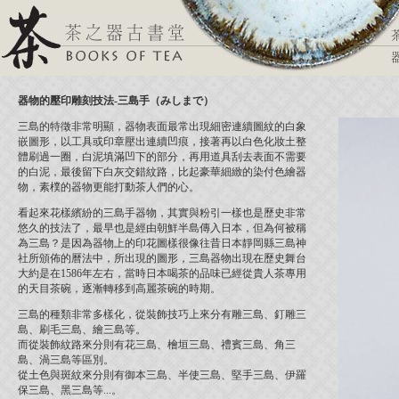
器物的壓印雕刻技法-三島手（みしまで）
三島的特徵非常明顯，器物表面最常出現細密連續圖紋的白象
嵌圖形，以工具或印章壓出連續凹痕，接著再以白色化妝土整
體刷過一圈，白泥填滿凹下的部分，再用道具刮去表面不需要
的白泥，最後留下白灰交錯紋路，比起豪華細緻的染付色繪器
物，素樸的器物更能打動茶人們的心。
看起來花樣繽紛的三島手器物，其實與粉引一樣也是歷史非常
悠久的技法了，最早也是經由朝鮮半島傳入日本，但為何被稱
為三島？是因為器物上的印花圖樣很像往昔日本靜岡縣三島神
社所頒佈的曆法中，所出現的圖形，三島器物出現在歷史舞台
大約是在1586年左右，當時日本喝茶的品味已經從貴人茶專用
的天目茶碗，逐漸轉移到高麗茶碗的時期。
三島的種類非常多樣化，從裝飾技巧上來分有雕三島、釘雕三
島、刷毛三島、繪三島等。
而從裝飾紋路來分則有花三島、檜垣三島、禮賓三島、角三
島、渦三島等區別。
從土色與斑紋來分則有御本三島、半使三島、堅手三島、伊羅
保三島、黑三島等...。