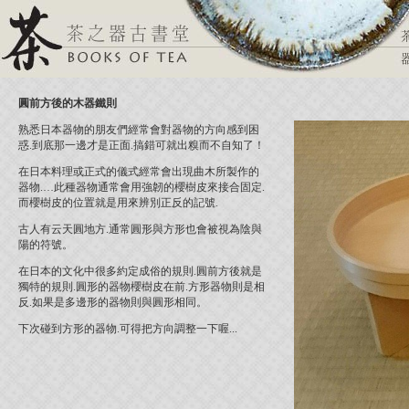
圓前方後的木器鐵則
熟悉日本器物的朋友們經常會對器物的方向感到困
惑.到底那一邊才是正面.搞錯可就出糗而不自知了！
在日本料理或正式的儀式經常會出現曲木所製作的
器物.…此種器物通常會用強韌的櫻樹皮來接合固定.
而櫻樹皮的位置就是用來辨別正反的記號.
古人有云天圓地方.通常圓形與方形也會被視為陰與
陽的符號。
在日本的文化中很多約定成俗的規則.圓前方後就是
獨特的規則.圓形的器物櫻樹皮在前.方形器物則是相
反.如果是多邊形的器物則與圓形相同。
下次碰到方形的器物.可得把方向調整一下喔...