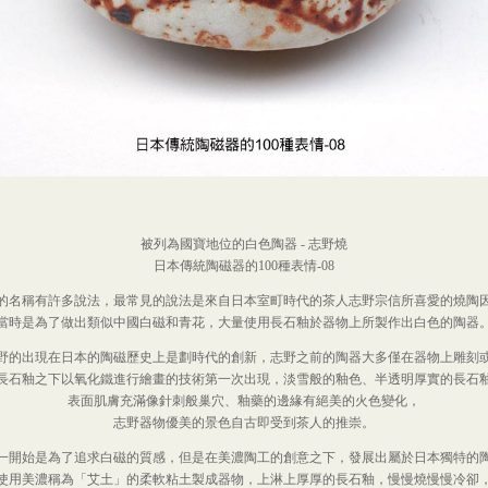
被列為國寶地位的白色陶器 - 志野燒
日本傳統陶磁器的100種表情-08
的名稱有許多說法，最常見的說法是來自日本室町時代的茶人志野宗信所喜愛的燒陶
當時是為了做出類似中國白磁和青花，大量使用長石釉於器物上所製作出白色的陶器
野的出現在日本的陶磁歷史上是劃時代的創新，志野之前的陶器大多僅在器物上雕刻
長石釉之下以氧化鐵進行繪畫的技術第一次出現，淡雪般的釉色、半透明厚實的長石
表面肌膚充滿像針刺般巢穴、釉藥的邊緣有絕美的火色變化，
志野器物優美的景色自古即受到茶人的推崇。
一開始是為了追求白磁的質感，但是在美濃陶工的創意之下，發展出屬於日本獨特的
使用美濃稱為「艾土」的柔軟粘土製成器物，上淋上厚厚的長石釉，慢慢燒慢慢冷卻