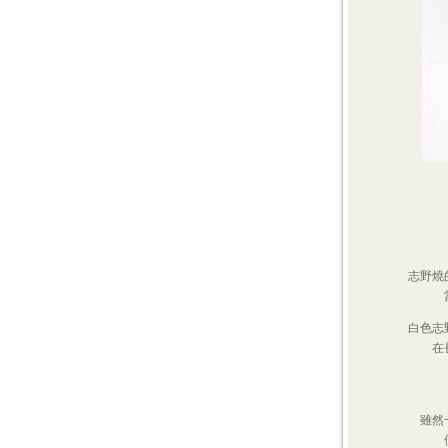
志野燒
白色志
在
雖然