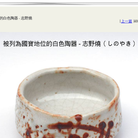
白色陶器 - 志野燒
∣
上一篇
∣48