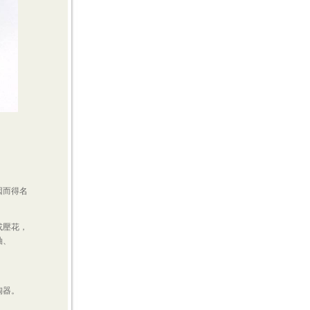
因而得名
。
或壓花，
釉、
陶器。
，